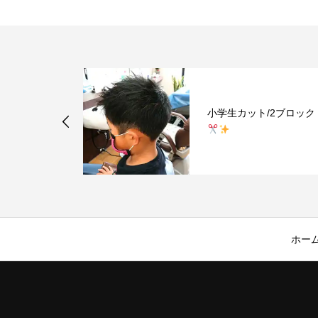
ル/ソフトモ
小学生カット/2ブロック
ホー