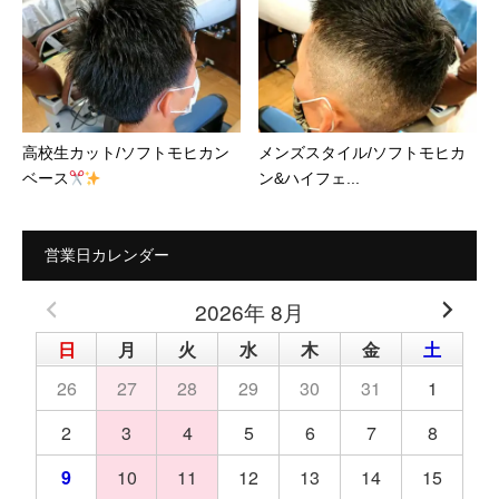
高校生カット/ソフトモヒカン
メンズスタイル/ソフトモヒカ
ベース
ン&ハイフェ...
営業日カレンダー
2026年 8月
日
月
火
水
木
金
土
26
27
28
29
30
31
1
2
3
4
5
6
7
8
9
10
11
12
13
14
15