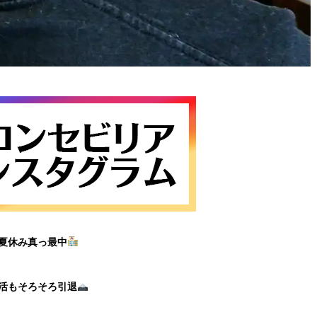
夏休み真っ最中
活もそろそろ引退