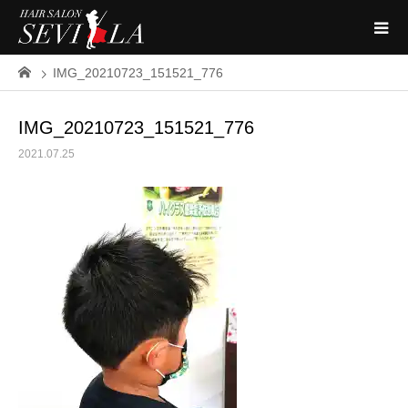
IMG_20210723_151521_776
IMG_20210723_151521_776
2021.07.25