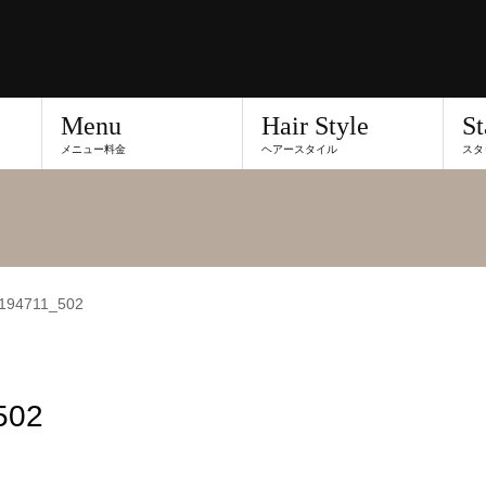
Menu
Hair Style
St
メニュー料金
ヘアースタイル
スタ
194711_502
502