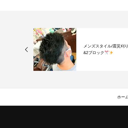
ル/スパイラ
メンズスタイル/震災刈
ブロック
&2ブロック
ホー