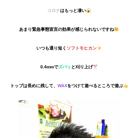
コロナ
はもっと凄い
あまり緊急事態宣言の効果が感じられないですね
いつも通り短く
ソフトモヒカン
0.4mmで
ズバッ
と刈り上げ
トップは長めに残して、
WAX
をつけて遊べるところで遊ぶ