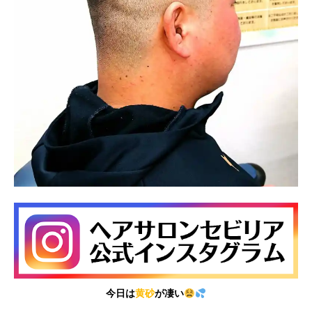
今日は
黄砂
が凄い