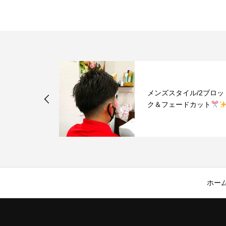
/ソフトモヒ
メンズスタイル/2ブロッ
ク＆フェードカット
ホー