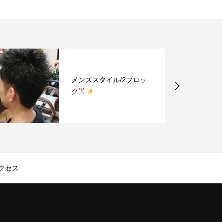
ンズスタイル/2ブロッ
小学生カット/
カン
クセス