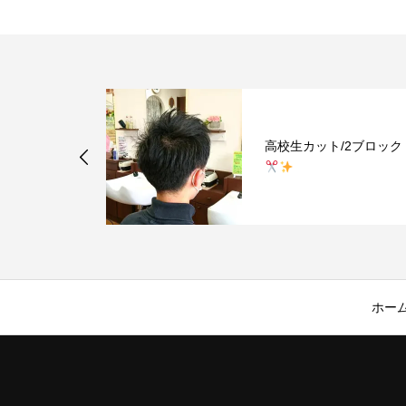
ル/2ブロッ
高校生カット/2ブロック
ホー