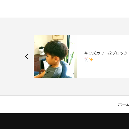
ル/ソフトモ
キッズカット/2ブロック
ス
ホー