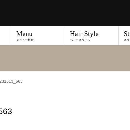
Menu
Hair Style
St
メニュー料金
ヘアースタイル
スタ
231513_563
563