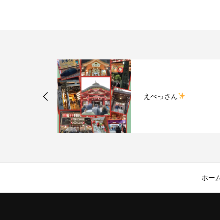
ル/フェード
えべっさん
ホー