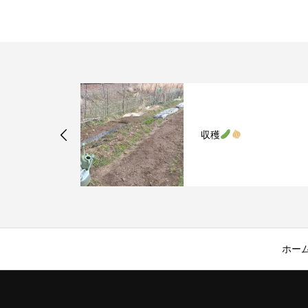
メンズス
収穫
ク&ジ
ホー