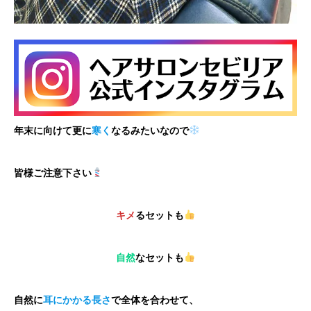
年末に向けて更に
寒く
なるみたいなので
皆様ご注意下さい
キメ
るセットも
自然
なセットも
自然に
耳にかかる長さ
で全体を合わせて、