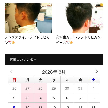
メンズスタイル/ソフトモヒカ
高校生カット/ソフトモヒカン
ン
ベース
営業日カレンダー
2026年 8月
日
月
火
水
木
金
土
26
27
28
29
30
31
1
2
3
4
5
6
7
8
9
10
11
12
13
14
15