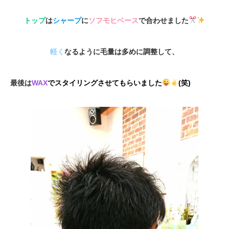
トップ
は
シャープ
に
ソフモヒベース
で合わせました
軽く
なるように毛量は多めに調整して、
最後は
WAX
でスタイリングさせてもらいました
(笑)