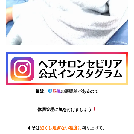
最近、
朝
昼
晩
の寒暖差が
あるので
体調管理に気を付けましょう
すそは
短くし過ぎない程度に
刈り上げて、