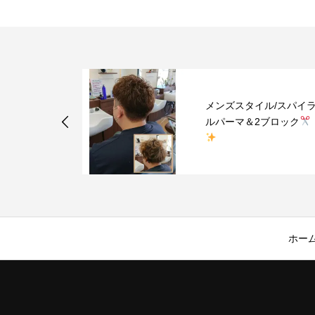
メンズスタイル/スパイ
/ソフトモヒ
ルパーマ＆2ブロック
ホー